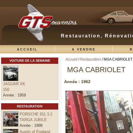
Restauration, Rénovati
ACCUEIL
A VENDRE
R
Accueil
/
Restauration
/ MGA CABRIOLET
VOITURE DE LA SEMAINE
Vous êtes ici
MGA CABRIOLET
Année :
1962
JAGUAR XK
150
Année :
1959
RESTAURATION
PORSCHE 911 3.2
TARGA JUBILE
Année :
1988
Austin of England