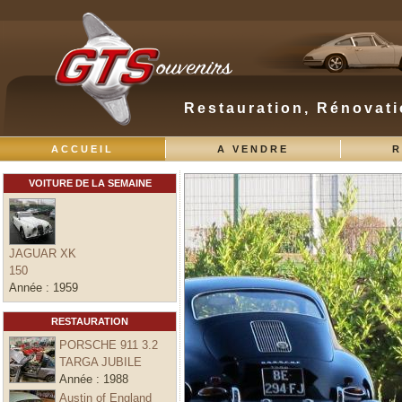
Restauration, Rénovati
ACCUEIL
A VENDRE
R
VOITURE DE LA SEMAINE
JAGUAR XK
150
Année :
1959
RESTAURATION
PORSCHE 911 3.2
TARGA JUBILE
Année :
1988
Austin of England