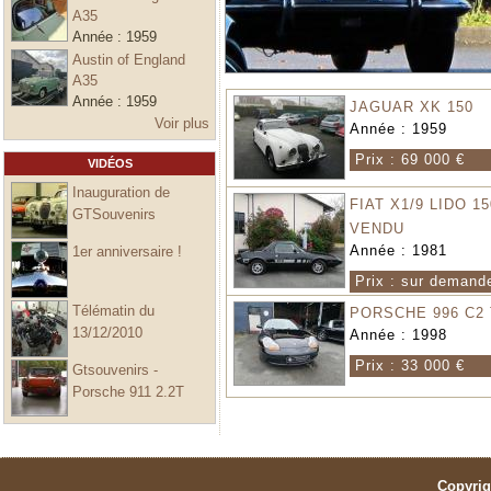
A35
Année :
1959
Austin of England
A35
Année :
1959
JAGUAR XK 150
Voir plus
Année :
1959
Prix :
69 000 €
VIDÉOS
Inauguration de
FIAT X1/9 LIDO 15
GTSouvenirs
VENDU
Année :
1981
1er anniversaire !
Prix :
sur demand
Télématin du
PORSCHE 996 C2 
13/12/2010
Année :
1998
Prix :
33 000 €
Gtsouvenirs -
Porsche 911 2.2T
Copyrig