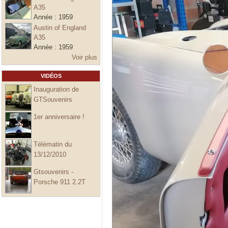
A35
Année :
1959
Austin of England
A35
Année :
1959
Voir plus
VIDÉOS
Inauguration de
GTSouvenirs
1er anniversaire !
Télématin du
13/12/2010
Gtsouvenirs -
Porsche 911 2.2T