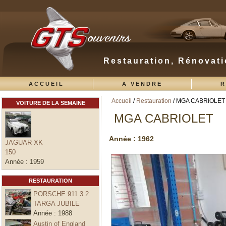
Restauration, Rénovati
ACCUEIL
A VENDRE
R
Accueil
/
Restauration
/ MGA CABRIOLET
VOITURE DE LA SEMAINE
Vous êtes ici
MGA CABRIOLET
Année :
1962
JAGUAR XK
150
Année :
1959
RESTAURATION
PORSCHE 911 3.2
TARGA JUBILE
Année :
1988
Austin of England