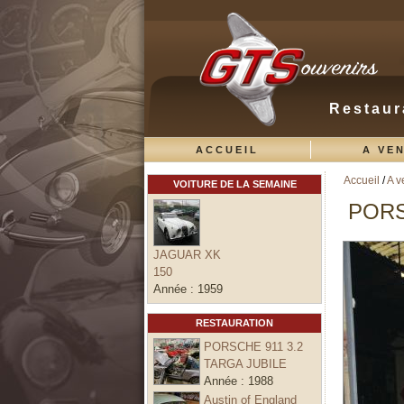
Restaur
ACCUEIL
A VE
Accueil
/
A v
VOITURE DE LA SEMAINE
Vous ête
PORS
JAGUAR XK
150
Année :
1959
RESTAURATION
PORSCHE 911 3.2
TARGA JUBILE
Année :
1988
Austin of England