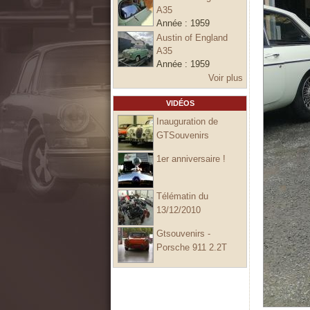
A35
Année :
1959
Austin of England
A35
Année :
1959
Voir plus
VIDÉOS
Inauguration de
GTSouvenirs
1er anniversaire !
Télématin du
13/12/2010
Gtsouvenirs -
Porsche 911 2.2T