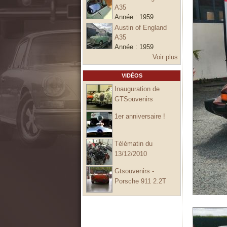
A35
Année :
1959
Austin of England
A35
Année :
1959
Voir plus
VIDÉOS
Inauguration de
GTSouvenirs
1er anniversaire !
Télématin du
13/12/2010
Gtsouvenirs -
Porsche 911 2.2T