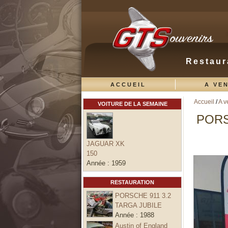
Restaur
ACCUEIL
A VE
Accueil
/
A v
VOITURE DE LA SEMAINE
Vous ête
PORS
JAGUAR XK
150
Année :
1959
RESTAURATION
PORSCHE 911 3.2
TARGA JUBILE
Année :
1988
Austin of England