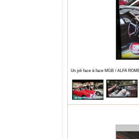
Un joli face à face MGB / ALFA ROM