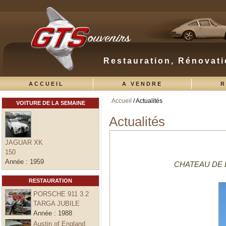
Restauration, Rénovati
ACCUEIL
A VENDRE
R
Accueil
/ Actualités
VOITURE DE LA SEMAINE
Vous êtes ici
Actualités
JAGUAR XK
150
Année :
1959
CHATEAU DE LA
RESTAURATION
PORSCHE 911 3.2
TARGA JUBILE
Année :
1988
Austin of England