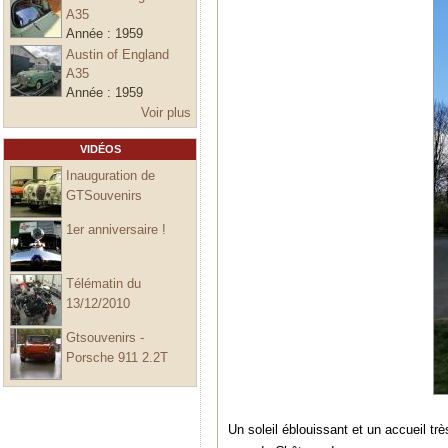
A35
Année :
1959
Austin of England
A35
Année :
1959
Voir plus
VIDÉOS
Inauguration de
GTSouvenirs
1er anniversaire !
Télématin du
13/12/2010
Gtsouvenirs -
Porsche 911 2.2T
Un soleil éblouissant et un accuei