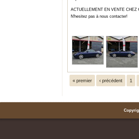
ACTUELLEMENT EN VENTE CHEZ G
N'hesitez pas à nous contacter!
Pages
« premier
‹ précédent
1
Copyrig