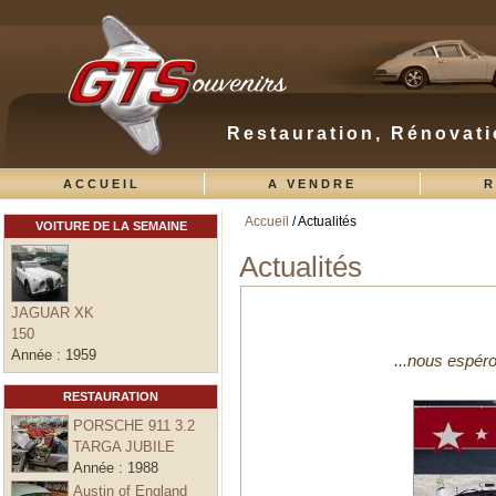
Restauration, Rénovati
ACCUEIL
A VENDRE
R
Accueil
/ Actualités
VOITURE DE LA SEMAINE
Vous êtes ici
Actualités
JAGUAR XK
150
Année :
1959
...nous espéro
RESTAURATION
PORSCHE 911 3.2
TARGA JUBILE
Année :
1988
Austin of England