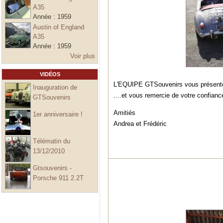
A35
Année :
1959
Austin of England
A35
Année :
1959
Voir plus
VIDÉOS
L'EQUIPE GTSouvenirs vous prése
Inauguration de
....et vous remercie de votre confian
GTSouvenirs
Amitiés
1er anniversaire !
Andrea et Frédéric
Télématin du
13/12/2010
Gtsouvenirs -
Porsche 911 2.2T