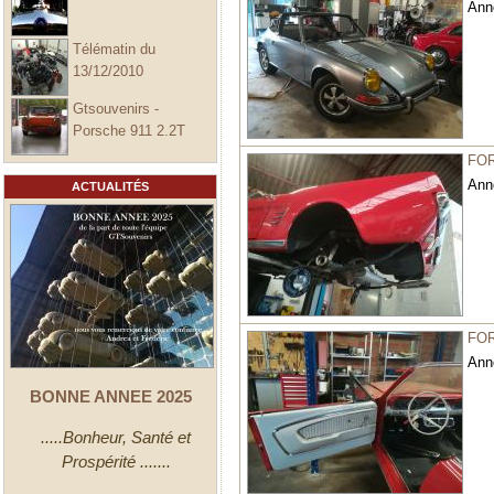
Ann
Télématin du
13/12/2010
Gtsouvenirs -
Porsche 911 2.2T
FO
Ann
ACTUALITÉS
FO
Ann
BONNE ANNEE 2025
.....Bonheur, Santé et
Prospérité .......