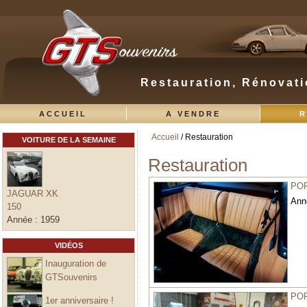
Restauration, Rénovati
ACCUEIL
A VENDRE
R
Accueil
/ Restauration
VOITURE DE LA SEMAINE
Vous êtes ici
Restauration
POR
JAGUAR XK
Ann
150
Année :
1959
VIDÉOS
Inauguration de
GTSouvenirs
POR
1er anniversaire !