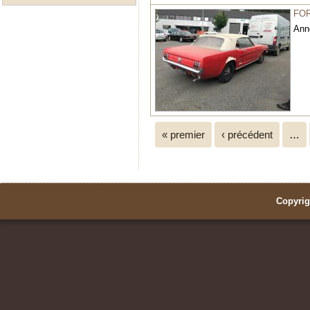
FO
Ann
Pages
« premier
‹ précédent
…
Copyrig