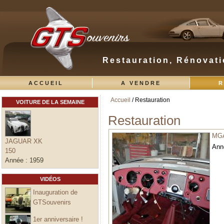
Restauration, Rénovati
ACCUEIL
A VENDRE
R
Accueil
/ Restauration
VOITURE DE LA SEMAINE
Vous êtes ici
Restauration
MG
JAGUAR XK
Ann
150
Année :
1959
VIDÉOS
Inauguration de
GTSouvenirs
1er anniversaire !