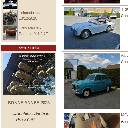
TRI
Télématin du
Ann
13/12/2010
Gtsouvenirs -
Porsche 911 2.2T
ACTUALITÉS
AUS
Ann
BONNE ANNEE 2025
.....Bonheur, Santé et
MG
Prospérité .......
Ann