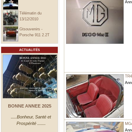
Ann
Télématin du
13/12/2010
Gtsouvenirs -
Porsche 911 2.2T
ACTUALITÉS
TR
Ann
BONNE ANNEE 2025
.....Bonheur, Santé et
Prospérité .......
MG
Ann