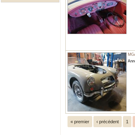
MG
Ann
Pages
« premier
‹ précédent
1