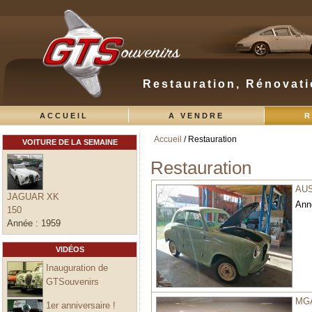
Restauration, Rénovati
ACCUEIL
A VENDRE
R
Accueil
/ Restauration
VOITURE DE LA SEMAINE
Vous êtes ici
Restauration
AUS
JAGUAR XK
Ann
150
Année :
1959
VIDÉOS
Inauguration de
GTSouvenirs
MG
1er anniversaire !